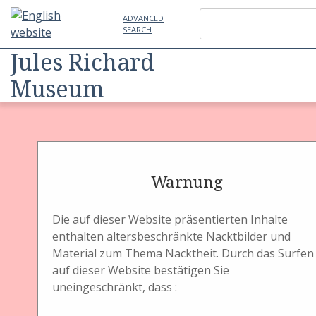
ADVANCED
SEARCH
Jules Richard
Museum
Item
Physical Object
Stereobildautomat
Unis France
Warnung
Stereoscope (ca. 1916)
Die auf dieser Website präsentierten Inhalte
enthalten altersbeschränkte Nacktbilder und
Material zum Thema Nacktheit. Durch das Surfen
auf dieser Website bestätigen Sie
uneingeschränkt, dass :
Titel