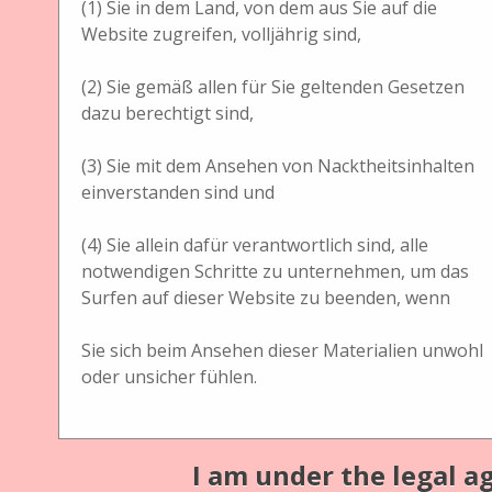
Unis France Stereoscope (ca. 1916)
(1) Sie in dem Land, von dem aus Sie auf die
Website zugreifen, volljährig sind,
Verleger
Unis France
(2) Sie gemäß allen für Sie geltenden Gesetzen
dazu berechtigt sind,
Format
(3) Sie mit dem Ansehen von Nacktheitsinhalten
25 (B) x 26,5 (T) x 47 (H) cm
einverstanden sind und
Abdeckung
(4) Sie allein dafür verantwortlich sind, alle
Frankreich
notwendigen Schritte zu unternehmen, um das
1916
Surfen auf dieser Website zu beenden, wenn
Sie sich beim Ansehen dieser Materialien unwohl
Bezeichnung des Gerätes
oder unsicher fühlen.
Stereoscope
Material
I am under the legal ag
Mahagoni