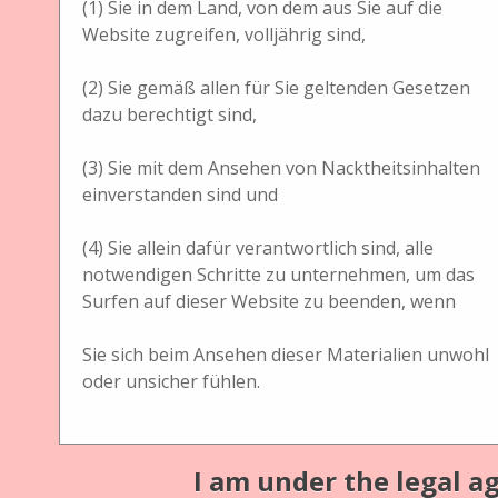
(1) Sie in dem Land, von dem aus Sie auf die
Verleger
Website zugreifen, volljährig sind,
unbekannt
(2) Sie gemäß allen für Sie geltenden Gesetzen
Format
dazu berechtigt sind,
22,5 (B) x 16,5 (T) x 1,8 (H) cm
(3) Sie mit dem Ansehen von Nacktheitsinhalten
13 x 18 mm
einverstanden sind und
Abdeckung
(4) Sie allein dafür verantwortlich sind, alle
notwendigen Schritte zu unternehmen, um das
unbekannt
Surfen auf dieser Website zu beenden, wenn
1890er
Sie sich beim Ansehen dieser Materialien unwohl
oder unsicher fühlen.
Bezeichnung des Gerätes
1 Plattenkassette
Material
I am under the legal ag