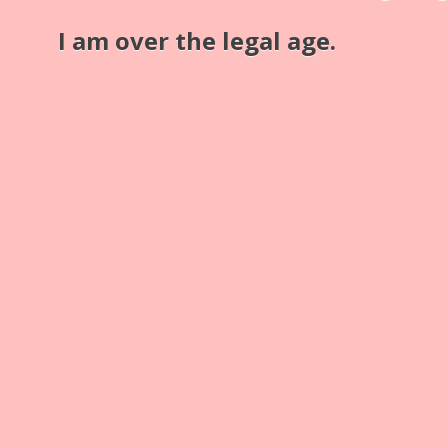
Mahagony, Holz, schwarz lackiert
I am over the legal age.
Dateien
Sammlung
Stereokameras
Schlagwörter
Land- und Studiokamera
Plattenkassette
Zitat