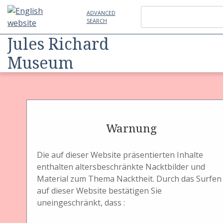
ADVANCED
SEARCH
Jules Richard
Museum
Item
Physical Object
Land- und Studiokamera
Plattenkassette
1 Plattenkassette
Warnung
Die auf dieser Website präsentierten Inhalte
enthalten altersbeschränkte Nacktbilder und
Material zum Thema Nacktheit. Durch das Surfen
auf dieser Website bestätigen Sie
Titel
uneingeschränkt, dass :
1 Plattenkassette