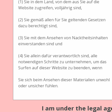
Vollformatgroßkamera Single
(1) Sie in dem Land, von dem aus Sie auf die
Website zugreifen, volljährig sind,
Beschreibung
Fullformatgroßkamera Single
(2) Sie gemäß allen für Sie geltenden Gesetzen
dazu berechtigt sind,
alle vier Formate in der Rückwand
(3) Sie mit dem Ansehen von Nacktheitsinhalten
Optiken : ohne
einverstanden sind und
Bildmaße : alle
(4) Sie allein dafür verantwortlich sind, alle
Verleger
notwendigen Schritte zu unternehmen, um das
Surfen auf dieser Website zu beenden, wenn
unbekannt
Format
Sie sich beim Ansehen dieser Materialien unwohl
oder unsicher fühlen.
40 (B) x 47 (T) x 76 (H) cm
Abdeckung
England
I am under the legal ag