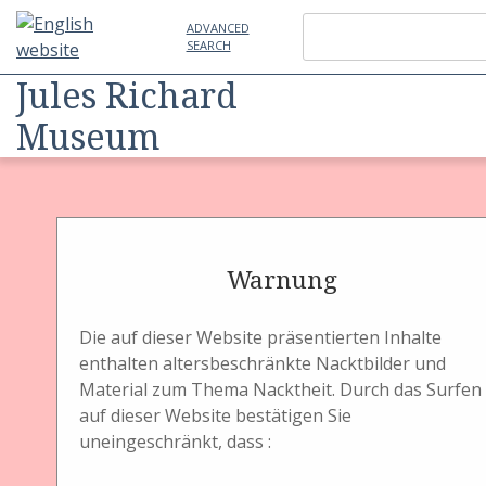
ADVANCED
SEARCH
Jules Richard
Museum
Item
Physical Object
Land- und Studiokamera
Vollformatgroßkamer
Warnung
Single
Die auf dieser Website präsentierten Inhalte
enthalten altersbeschränkte Nacktbilder und
Material zum Thema Nacktheit. Durch das Surfen
auf dieser Website bestätigen Sie
uneingeschränkt, dass :
Titel