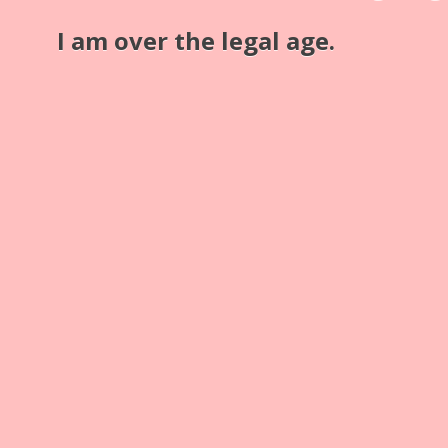
1860
I am over the legal age.
Optiken
ohne
Material
Holz
Zusatz
alle vier Formate in der Rückwand
Bildmaße
alle
Dateien