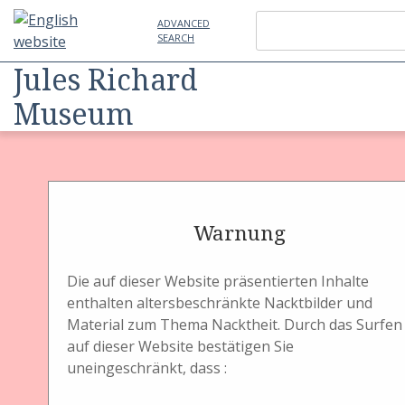
ADVANCED
SEARCH
Jules Richard
Museum
Item
Physical Object
Laterna Magica
8 Glasbildstreifen
Warnung
Die auf dieser Website präsentierten Inhalte
enthalten altersbeschränkte Nacktbilder und
Material zum Thema Nacktheit. Durch das Surfen
Titel
auf dieser Website bestätigen Sie
8 Glasbildstreifen
uneingeschränkt, dass :