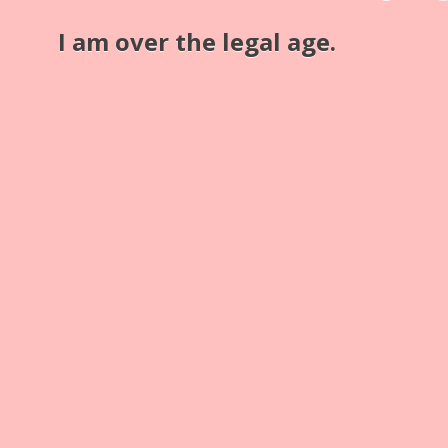
Laterna Magicae
I am over the legal age.
Schlagwörter
Laterna Magica
Zitat
“8 Glasbildstreifen,”
Jules Richard Museum
, accessed 7.
August 2026,
https://stereofotografie-
museum.com/items/show/3474
.
Ausgabeformate
atom
dc-rdf